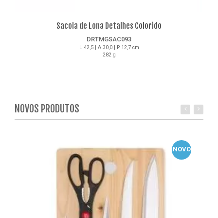
Sacola de Lona Detalhes Colorido
DRTMGSAC093
L 42,5 | A 30,0 | P 12,7 cm
282 g
Detalhes
NOVOS PRODUTOS
NOVO