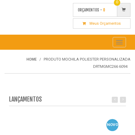
0
ORÇAMENTOS -
0
Meus Orçamentos
Toggle
navigati
PRODUTO MOCHILA POLIESTER PERSONALIZADA
HOME
DRTMGMC266 6094
LANÇAMENTOS
NOVO