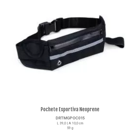
Pochete Esportiva Neoprene
DRTMGPOC015
L 39,0 | A 10,0 cm
59 g
Detalhes